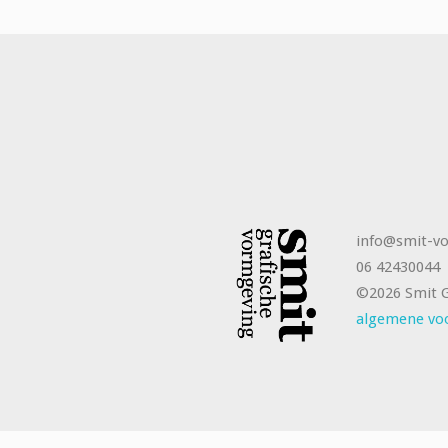
info@smit-vo
06 42430044
©2026 Smit G
algemene vo