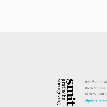
info@smit-vo
06 42430044
©2026 Smit G
algemene vo